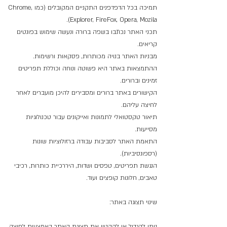
תמיכה בכל הדפדפנים התקניים המקובלים (כמו Chrome,
Explorer, FireFox, Opera, Mozila).
תכני האתר נכתבו בשפה ברורה ונעשה שימוש בפונטים
קריאים.
מבניות האתר בנויה מכותרות, פסקאות ורשימות.
ההתמצאות באתר היא פשוטה ונוחה וכוללת תפריטים
זמינים וברורים.
הקישורים באתר ברורים ומסבירים להיכן מועברים לאחר
לחיצה עליהם.
תיאור טקסטואלי לתמונות ואייקונים עבור טכנולוגיות
מסייעות.
התאמת האתר לסביבות עבודה ברזולוציות שונות
(רספונסיביות).
הנגשת תפריטים, טפסים ושדות, היררכיית כותרות, רכיבי
טאבים, חלונות קופצים ועוד.
שינוי תצוגה באתר:
ניתן להגדיל או להקטין את תצוגת האתר באמצעות לחיצה