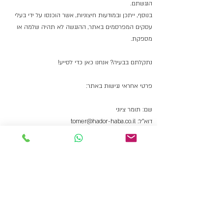
הנגשתם.
בנוסף, ייתכן ובמודעות חיצוניות, אשר הוכנסו על ידי בעלי
עסקים המפרסמים באתר, ההנגשה לא תהיה שלמה או
מספקת.
נתקלתם בבעיה? אנחנו כאן כדי לסייע!
פרטי אחראי נגישות באתר:
שם: תומר ציוני
דוא"ל:
tomer@hador-haba.co.il
לעמוד הבית
כל הזכויות שמורות ל
תומר ציוני
. אין להעתיק ו/או לשכפל ו/או
לעשות כל שימוש פרטי או מסחרי בשום צורה ללא קבלת
אישור מראש בכתב.
האמור לעיל אינו מהווה ייעוץ / שיווק פנסיוני ו/או תחליף לייעוץ
/ שיווק כאמור ו/או ייעוץ / שיווק השקעות כהגדרתו בחוק