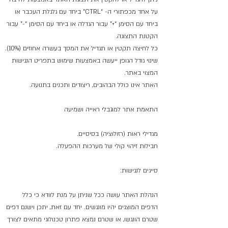
על אחד מכפתורי ה- “CTRL” ביחד עם גלגלת העכבר או
ביחד עם הסימן “+” עבור הגדלה או ביחד עם הסימן “-” עבור
הקטנת התצוגה.
כל לחיצה תקטין או תגדיל את המסך בעשרה אחוזים (10%).
שינוי גודל הגופן ייעשה באמצעות שימוש בתפריט הנגישות
המצוי באתר.
האתר אינו כולל הבהובים, ריצודים ותכנים בתנועה.
התאמת אתר למוגבלי ראייה ושמיעה
מגדילי ראות (רזולוציה) בסיסיים.
חבילות זיהוי קולי של מערכות ההפעלה.
סייגים לנגישות:
הנהלת האתר עושה ככל שניתן על מנת לוודא כי כלל
הדפים המוצגים יהיו מונגשים. יחד עם זאת, יתכן וישנם דפים
שטרם הונגשו, או שטרם נמצא פתרון טכנולוגי מתאים לצורך