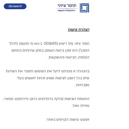
052-3669479
הצהרת נגישות
תומר ציוני, מס' רישיון L-00114551
ו/או מי מטעמו (להלן"
הסוכן") הינו סוכן ביטוח העוסק במתן שירותים בתחום
הפנסיה, הביטוח וההשקעות.
בהצהרה זו מטרתנו לייעל את השימוש ולשפר את השירות
שלנו בכל הנוגע לנגישות ושוויון זכויות לאנשים בעלי
מוגבלויות.
התאמת הנגישות נבדקה בדפדפנים כרום, פיירפוקס, ספארי,
מוזילה ואדג'.
אמצעי נגישות הקיימים באתר: